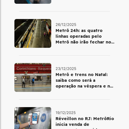
metrô
26/12/2025
Metrô 24h: as quatro
linhas operadas pelo
Metrô não irão fechar no
último final de semana do
ano
23/12/2025
Metrô e trens no Natal:
saiba como será a
operação na véspera e no
dia 25 de dezembro
19/12/2025
Réveillon no RJ: MetrôRio
inicia venda de