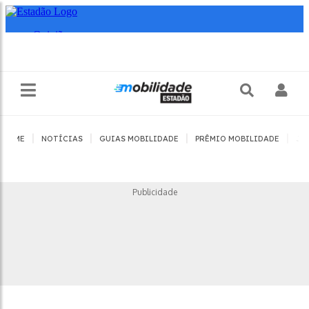
|
|
|
|
HOME
NOTÍCIAS
GUIAS MOBILIDADE
PRÊMIO MOBILIDADE
JO
Publicidade