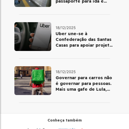
passaporte para ida e
volta de Copacabana
18/12/2025
Uber une-se à
Confederação das Santas
Casas para apoiar projetos
de mobilidade e
telemedicina
18/12/2025
Governar para carros não
é governar para pessoas.
Mais uma gafe de Lula,
desta vez com a bicicleta
Conheça também