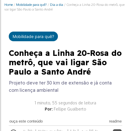
Home
/
Mobilidade para quê?
/
Dia a dia
/
Conheça a Linha 20-Rosa do metrô, que
vai ligar São Paulo a Santo André
Mobilidade para quê?
Conheça a Linha 20-Rosa do
metrô, que vai ligar São
Paulo a Santo André
Projeto deve ter 30 km de extensão e já conta
com licença ambiental
1 minuto, 55 segundos de leitura
Por:
Fellipe Gualberto
ouça este conteúdo
readme