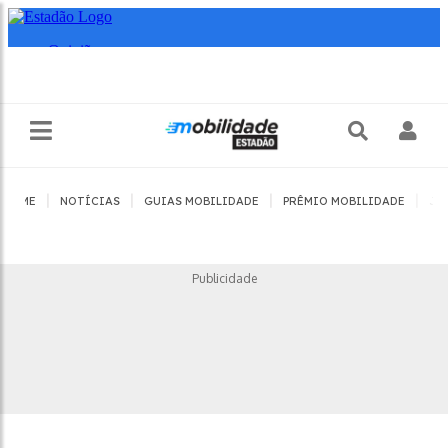
|
|
|
|
HOME
NOTÍCIAS
GUIAS MOBILIDADE
PRÊMIO MOBILIDADE
JO
Publicidade