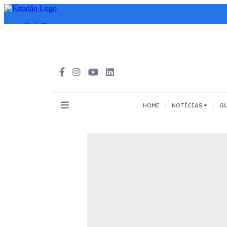
|
|
HOME
NOTÍCIAS
GU
INOVAÇÃO
MEIOS DE 
Todos
Todos
A pé
Bicicleta
Cargas
Carro