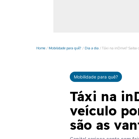
Monociclo
Moto
Ônibus
Patinete
Home
/
Mobilidade para quê?
/
Dia a dia
/
Táxi na inDrive? Saiba 
Scooter elétr
Mobilidade para quê?
Táxi na in
veículo po
são as va