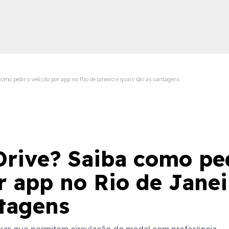
como pedir o veículo por app no Rio de Janeiro e quais são as vantagens
ica
Drive? Saiba como pe
r app no Rio de Janei
ntagens