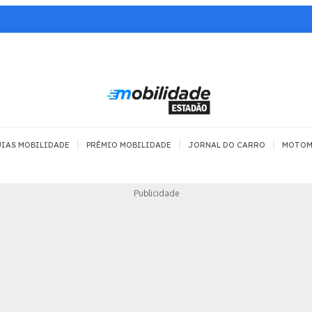
|
|
|
IAS MOBILIDADE
PRÊMIO MOBILIDADE
JORNAL DO CARRO
MOTOM
TRANSPORTE
MOBILIDADE COM
MOBILIDADE 
Publicidade
SEGURANÇA
Todos
Todos
Dia a dia
Trânsito
Empreender
Urbana
Se divertir