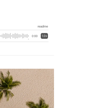
readme
1.0x
0:00