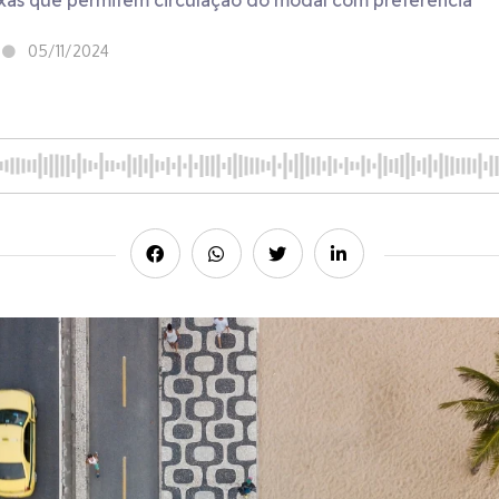
aixas que permitem circulação do modal com preferência
05/11/2024