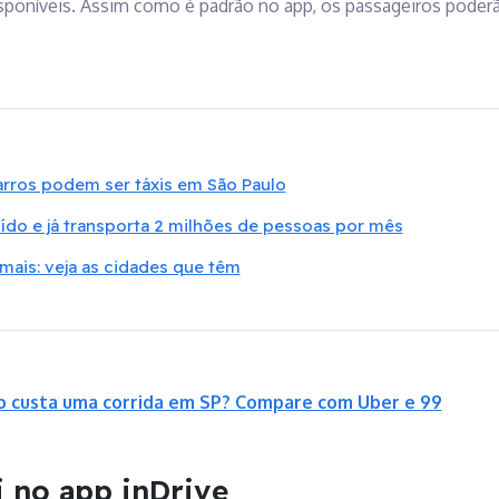
isponíveis. Assim como é padrão no app, os passageiros pode
rros podem ser táxis em São Paulo
do e já transporta 2 milhões de pessoas por mês
mais: veja as cidades que têm
to custa uma corrida em SP? Compare com Uber e 99
 no app inDrive