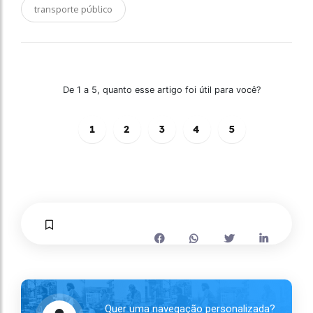
transporte público
De 1 a 5, quanto esse artigo foi útil para você?
1
2
3
4
5
Quer uma navegação personalizada?