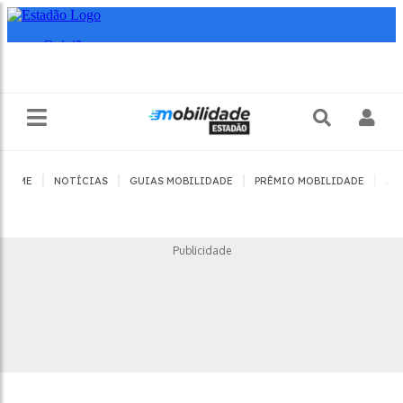
|
|
|
|
HOME
NOTÍCIAS
GUIAS MOBILIDADE
PRÊMIO MOBILIDADE
JO
Publicidade