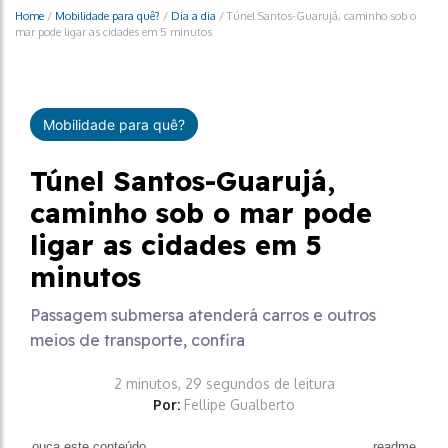
Home
/
Mobilidade para quê?
/
Dia a dia
/
Túnel Santos-Guarujá, caminho sob o
mar pode ligar as cidades em 5 minutos
Mobilidade para quê?
Túnel Santos-Guarujá,
caminho sob o mar pode
ligar as cidades em 5
minutos
Passagem submersa atenderá carros e outros
meios de transporte, confira
2 minutos, 29 segundos de leitura
Por:
Fellipe Gualberto
ouça este conteúdo
readme