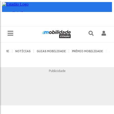
|
|
|
|
HOME
NOTÍCIAS
GUIAS MOBILIDADE
PRÊMIO MOBILIDADE
JO
Publicidade