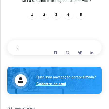
De 1 a 5, quanto esse artigo foi útil para você?
1
2
3
4
5
Quer uma navegação personalizada?
Cadastre-se aqui
0 Comentários