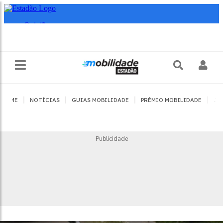
|
|
|
|
HOME
NOTÍCIAS
GUIAS MOBILIDADE
PRÊMIO MOBILIDADE
JO
Publicidade