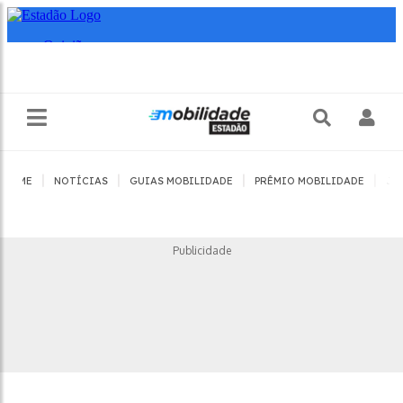
|
|
|
|
HOME
NOTÍCIAS
GUIAS MOBILIDADE
PRÊMIO MOBILIDADE
JO
Publicidade