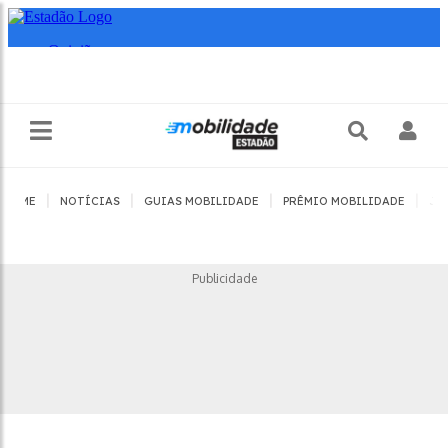
|
|
|
|
HOME
NOTÍCIAS
GUIAS MOBILIDADE
PRÊMIO MOBILIDADE
JO
Publicidade