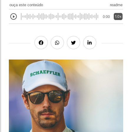
ouça este conteúdo
readme
1.0x
0:00