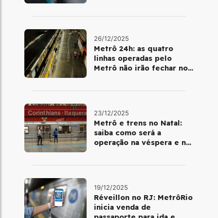
metrô
26/12/2025
Metrô 24h: as quatro
linhas operadas pelo
Metrô não irão fechar no
último final de semana do
ano
23/12/2025
Metrô e trens no Natal:
saiba como será a
operação na véspera e no
dia 25 de dezembro
19/12/2025
Réveillon no RJ: MetrôRio
inicia venda de
passaporte para ida e