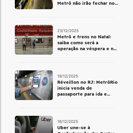
Metrô não irão fechar no
último final de semana do
ano
23/12/2025
Metrô e trens no Natal:
saiba como será a
operação na véspera e no
dia 25 de dezembro
19/12/2025
Réveillon no RJ: MetrôRio
inicia venda de
passaporte para ida e
volta de Copacabana
18/12/2025
Uber une-se à