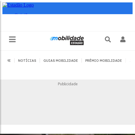
|
|
|
|
HOME
NOTÍCIAS
GUIAS MOBILIDADE
PRÊMIO MOBILIDADE
JO
Publicidade