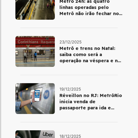
Metrô 24h: as quatro
linhas operadas pelo
Metrô não irão fechar no
último final de semana do
ano
23/12/2025
Metrô e trens no Natal:
saiba como será a
operação na véspera e no
dia 25 de dezembro
19/12/2025
Réveillon no RJ: MetrôRio
inicia venda de
passaporte para ida e
volta de Copacabana
18/12/2025