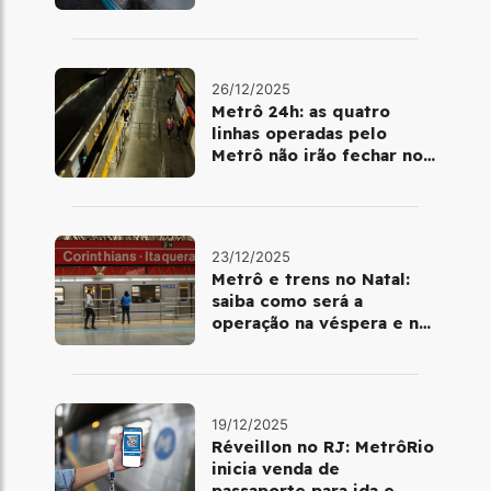
metrô
26/12/2025
Metrô 24h: as quatro
linhas operadas pelo
Metrô não irão fechar no
último final de semana do
ano
23/12/2025
Metrô e trens no Natal:
saiba como será a
operação na véspera e no
dia 25 de dezembro
19/12/2025
Réveillon no RJ: MetrôRio
inicia venda de
passaporte para ida e