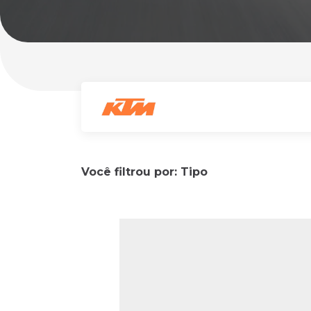
Monociclo
Moto
Ônibus
Patinete
Scooter elétr
Você filtrou por: Tipo