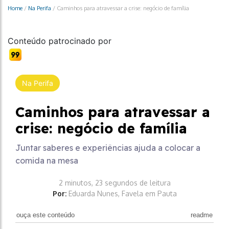
Home
/
Na Perifa
/
Caminhos para atravessar a crise: negócio de família
Conteúdo patrocinado por
Na Perifa
Caminhos para atravessar a
crise: negócio de família
Juntar saberes e experiências ajuda a colocar a
comida na mesa
2 minutos, 23 segundos de leitura
Por:
Eduarda Nunes, Favela em Pauta
ouça este conteúdo
readme