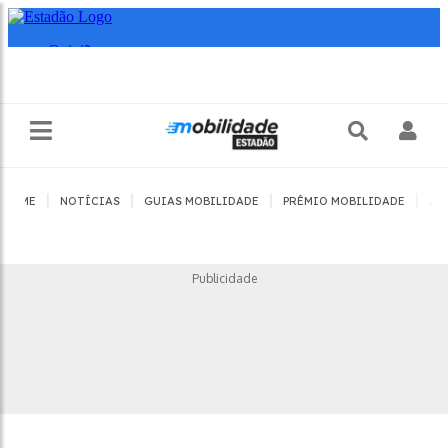
|
|
|
|
HOME
NOTÍCIAS
GUIAS MOBILIDADE
PRÊMIO MOBILIDADE
JO
Publicidade