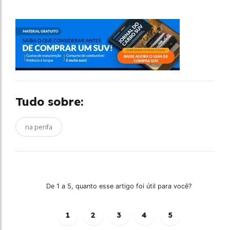
Tudo sobre:
na perifa
De 1 a 5, quanto esse artigo foi útil para você?
1
2
3
4
5