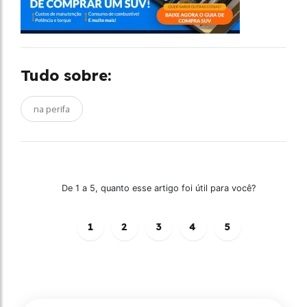
Tudo sobre:
na perifa
De 1 a 5, quanto esse artigo foi útil para você?
1
2
3
4
5