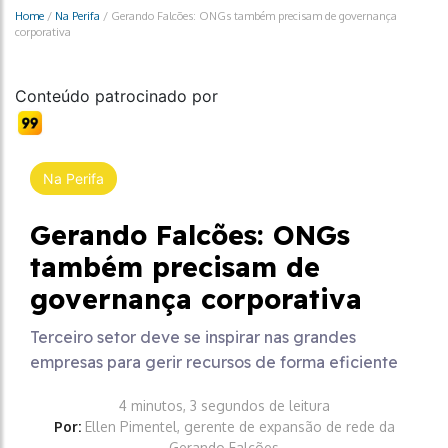
Home
/
Na Perifa
/
Gerando Falcões: ONGs também precisam de governança
corporativa
Conteúdo patrocinado por
Na Perifa
Gerando Falcões: ONGs
também precisam de
governança corporativa
Terceiro setor deve se inspirar nas grandes
empresas para gerir recursos de forma eficiente
4 minutos, 3 segundos de leitura
Por:
Ellen Pimentel, gerente de expansão de rede da
Gerando Falcões