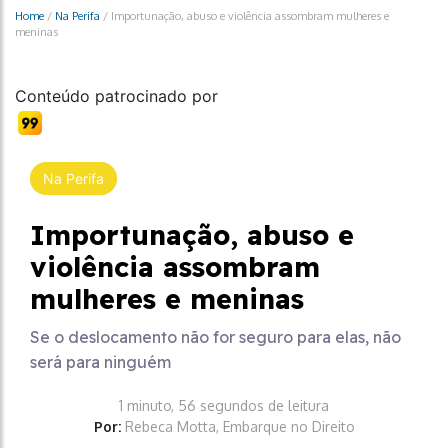
Home
/
Na Perifa
/
Importunação, abuso e violência assombram mulheres e
meninas
Conteúdo patrocinado por
Na Perifa
Importunação, abuso e
violência assombram
mulheres e meninas
Se o deslocamento não for seguro para elas, não
será para ninguém
1 minuto, 56 segundos de leitura
Por:
Rebeca Motta, Embarque no Direito