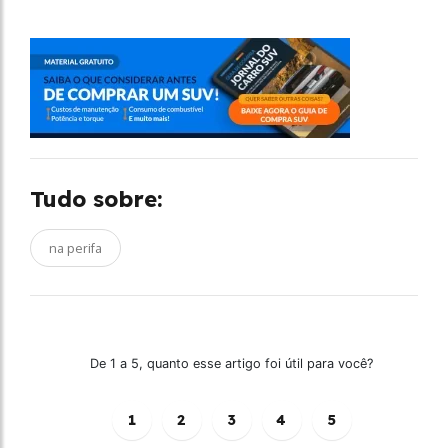
Tudo sobre:
na perifa
De 1 a 5, quanto esse artigo foi útil para você?
1
2
3
4
5