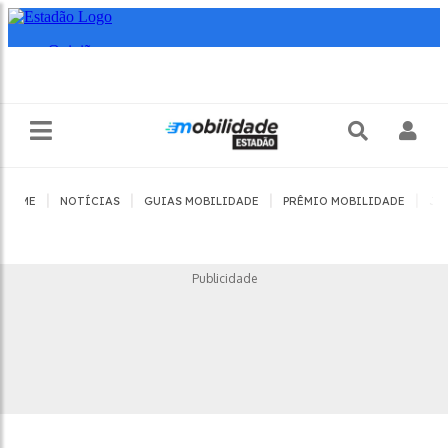
|
|
|
|
HOME
NOTÍCIAS
GUIAS MOBILIDADE
PRÊMIO MOBILIDADE
JO
Publicidade