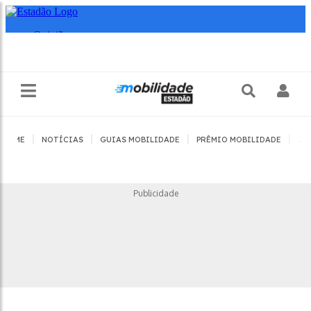
|
|
|
|
HOME
NOTÍCIAS
GUIAS MOBILIDADE
PRÊMIO MOBILIDADE
JO
Publicidade