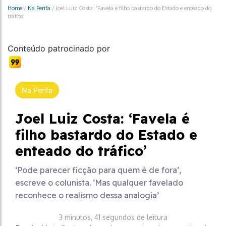
Home
/
Na Perifa
/
Joel Luiz Costa: ‘Favela é filho bastardo do Estado e enteado do
tráfico’
Conteúdo patrocinado por
Na Perifa
Joel Luiz Costa: ‘Favela é
filho bastardo do Estado e
enteado do tráfico’
‘Pode parecer ficção para quem é de fora’,
escreve o colunista. ‘Mas qualquer favelado
reconhece o realismo dessa analogia’
3 minutos, 41 segundos de leitura