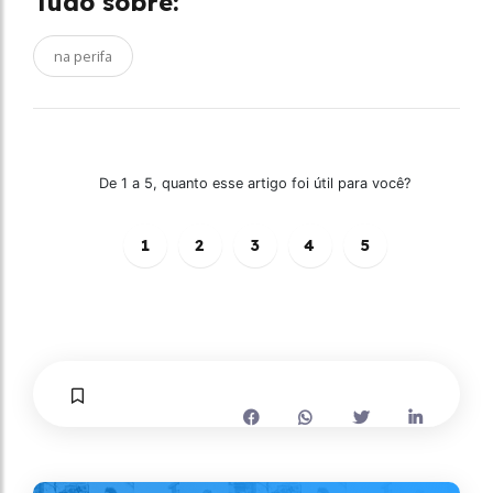
Tudo sobre:
na perifa
De 1 a 5, quanto esse artigo foi útil para você?
1
2
3
4
5