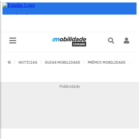
|
|
|
|
HOME
NOTÍCIAS
GUIAS MOBILIDADE
PRÊMIO MOBILIDADE
JO
Publicidade