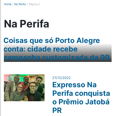
Home
/
Na Perifa
/
Página 2
Na Perifa
Coisas que só Porto Alegre
conta: cidade recebe
campanha customizada da 99
27/12/2022
Expresso Na
Perifa conquista
o Prêmio Jatobá
PR