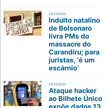
23/12/2022
Indulto natalino
de Bolsonaro
livra PMs do
massacre do
Carandiru; para
juristas, ‘é um
escárnio’
23/12/2022
Ataque hacker
ao Bilhete Único
expõe dados 13