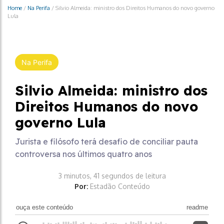
Home
/
Na Perifa
/
Silvio Almeida: ministro dos Direitos Humanos do novo governo
Lula
Na Perifa
Silvio Almeida: ministro dos
Direitos Humanos do novo
governo Lula
Jurista e filósofo terá desafio de conciliar pauta
controversa nos últimos quatro anos
3 minutos, 41 segundos de leitura
Por:
Estadão Conteúdo
ouça este conteúdo
readme