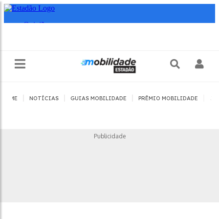
|
|
|
|
HOME
NOTÍCIAS
GUIAS MOBILIDADE
PRÊMIO MOBILIDADE
JO
Publicidade