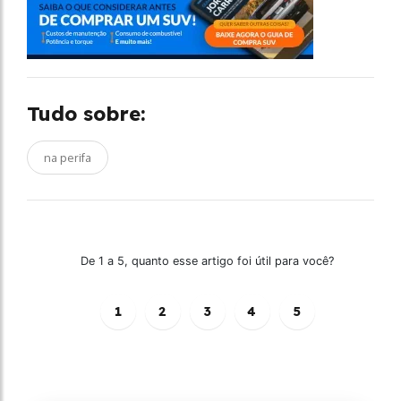
Tudo sobre:
na perifa
De 1 a 5, quanto esse artigo foi útil para você?
1
2
3
4
5