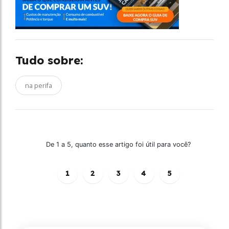
Tudo sobre:
na perifa
De 1 a 5, quanto esse artigo foi útil para você?
1
2
3
4
5