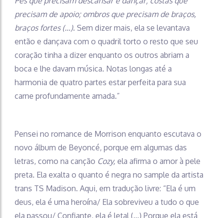
Pés que precisam descansar e dançar; costas que
precisam de apoio; ombros que precisam de braços,
braços fortes (…)
. Sem dizer mais, ela se levantava
então e dançava com o quadril torto o resto que seu
coração tinha a dizer enquanto os outros abriam a
boca e lhe davam música. Notas longas até a
harmonia de quatro partes estar perfeita para sua
carne profundamente amada.”
Pensei no romance de Morrison enquanto escutava o
novo álbum de Beyoncé, porque em algumas das
letras, como na canção
Cozy,
ela afirma o amor à pele
preta. Ela exalta o quanto é negra no sample da artista
trans TS Madison. Aqui, em tradução livre: “Ela é um
deus, ela é uma heroína/ Ela sobreviveu a tudo o que
ela passou/ Confiante, ela é letal (…) Porque ela está