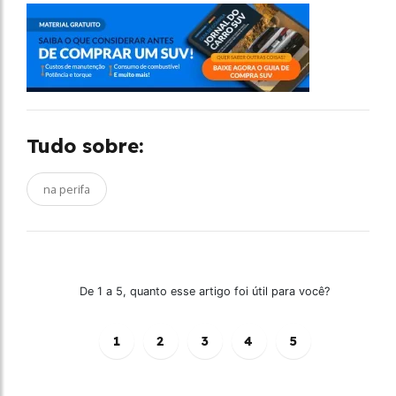
Tudo sobre:
na perifa
De 1 a 5, quanto esse artigo foi útil para você?
1
2
3
4
5