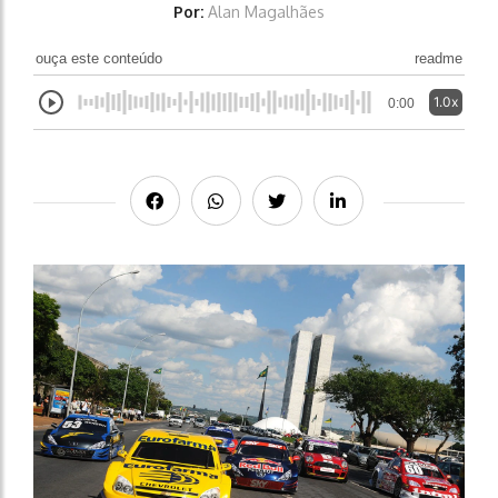
Por:
Alan Magalhães
ouça este conteúdo
readme
1.0x
0:00