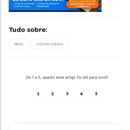
Tudo sobre:
Bikes
ciclismo urbano
De 1 a 5, quanto esse artigo foi útil para você?
1
2
3
4
5