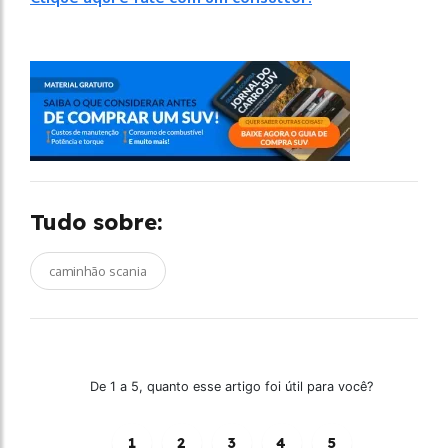
Tudo sobre:
caminhão scania
De 1 a 5, quanto esse artigo foi útil para você?
1
2
3
4
5