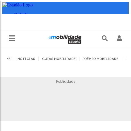
|
|
|
|
HOME
NOTÍCIAS
GUIAS MOBILIDADE
PRÊMIO MOBILIDADE
JO
Publicidade