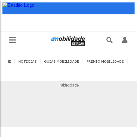
|
|
|
|
HOME
NOTÍCIAS
GUIAS MOBILIDADE
PRÊMIO MOBILIDADE
JO
Publicidade