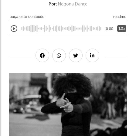
Por:
Negona Dance
ouça este conteúdo
readme
1.0x
0:00