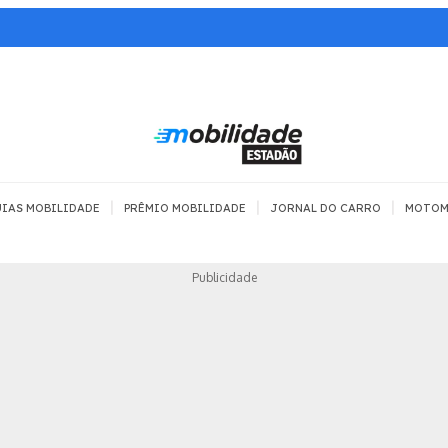
|
|
|
IAS MOBILIDADE
PRÊMIO MOBILIDADE
JORNAL DO CARRO
MOTOM
TRANSPORTE
MOBILIDADE COM
MOBILIDADE 
Publicidade
SEGURANÇA
Todos
Todos
Dia a dia
Trânsito
Empreender
Urbana
Se divertir