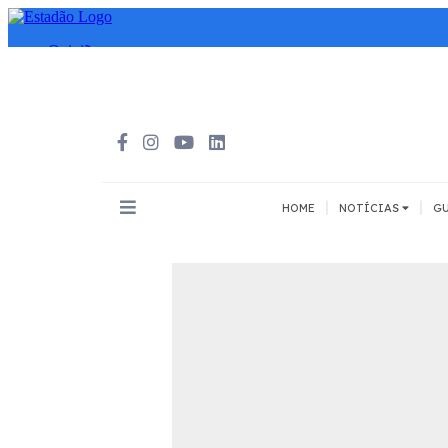
|
|
HOME
NOTÍCIAS
GU
INOVAÇÃO
MEIOS DE 
Todos
Todos
A pé
Bicicleta
Cargas
Carro