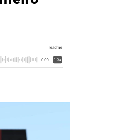
readme
1.0x
0:00