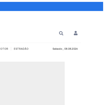
|
OTOR
ESTRADÃO
Sabado , 08.08.2026
PARA QUÊ?
PCD
Todos