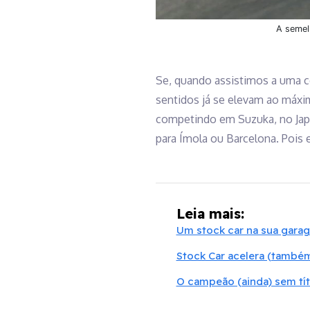
A semel
Se, quando assistimos a uma co
sentidos já se elevam ao máxim
competindo em Suzuka, no Japã
para Ímola ou Barcelona. Pois 
Leia mais:
Um stock car na sua gar
Stock Car acelera (també
O campeão (ainda) sem tít