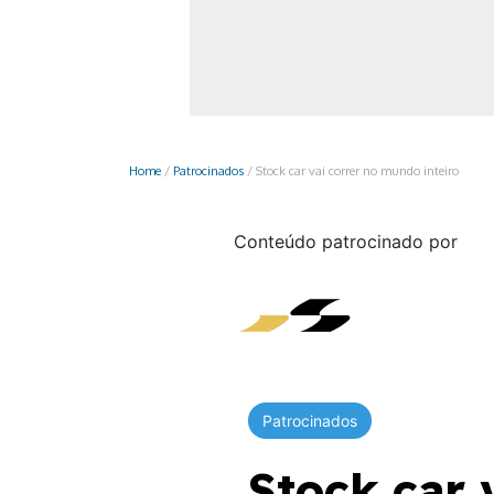
Monociclo
Moto
Ônibus
Patinete
Home
/
Patrocinados
/
Stock car vai correr no mundo inteiro
Scooter elétr
Conteúdo patrocinado por
Patrocinados
Stock car 