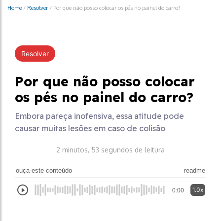
Home
/
Resolver
/
Por que não posso colocar os pés no painel do carro?
Resolver
Por que não posso colocar
os pés no painel do carro?
Embora pareça inofensiva, essa atitude pode
causar muitas lesões em caso de colisão
2 minutos, 53 segundos de leitura
ouça este conteúdo
readme
1.0x
0:00