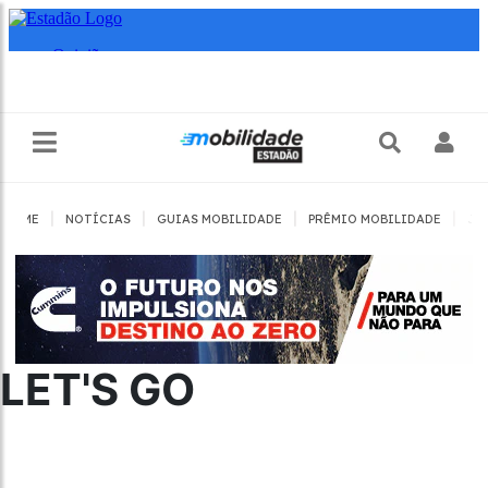
|
|
|
|
HOME
NOTÍCIAS
GUIAS MOBILIDADE
PRÊMIO MOBILIDADE
JO
LET'S GO