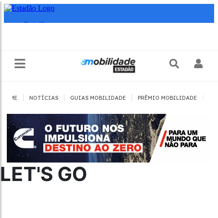
|
|
|
|
HOME
NOTÍCIAS
GUIAS MOBILIDADE
PRÊMIO MOBILIDADE
JO
LET'S GO