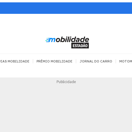
|
|
|
IAS MOBILIDADE
PRÊMIO MOBILIDADE
JORNAL DO CARRO
MOTOM
TRANSPORTE
MOBILIDADE COM
MOBILIDADE 
Publicidade
SEGURANÇA
Todos
Todos
Dia a dia
Trânsito
Empreender
Urbana
Se divertir