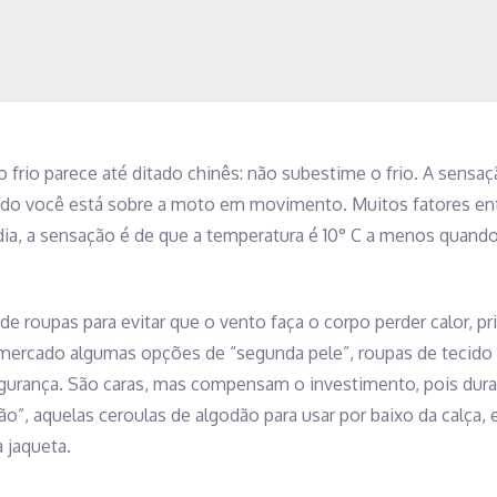
 o frio parece até ditado chinês: não subestime o frio. A sens
o você está sobre a moto em movimento. Muitos fatores entr
ia, a sensação é de que a temperatura é 10° C a menos quando 
 de roupas para evitar que o vento faça o corpo perder calor, p
mercado algumas opções de “segunda pele”, roupas de tecido s
urança. São caras, mas compensam o investimento, pois dura
ão”, aquelas ceroulas de algodão para usar por baixo da calça
 jaqueta.