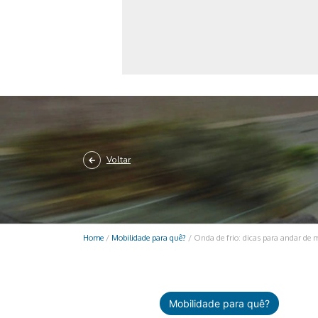
Monociclo
Moto
Ônibus
Patinete
Scooter elétr
Voltar
Home
/
Mobilidade para quê?
/
Onda de frio: dicas para andar de 
Mobilidade para quê?