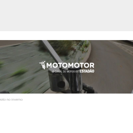
ica
moto no inverno