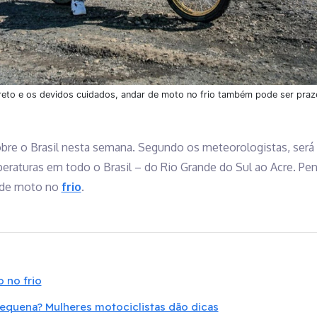
to e os devidos cuidados, andar de moto no frio também pode ser praz
bre o Brasil nesta semana. Segundo os meteorologistas, será 
peraturas em todo o Brasil – do Rio Grande do Sul ao Acre. P
r de moto no
frio
.
 no frio
equena? Mulheres motociclistas dão dicas