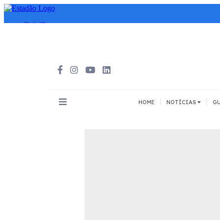
|
|
HOME
NOTÍCIAS
GU
INOVAÇÃO
MEIOS DE 
Todos
Todos
A pé
Bicicleta
Cargas
Carro