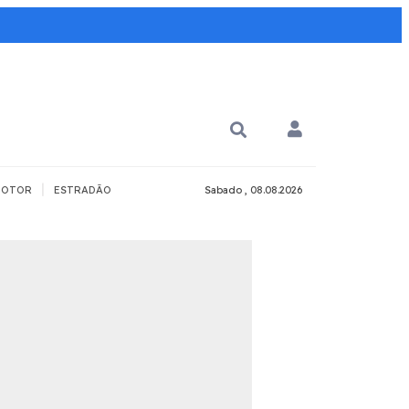
|
OTOR
ESTRADÃO
Sabado , 08.08.2026
PARA QUÊ?
PCD
Todos