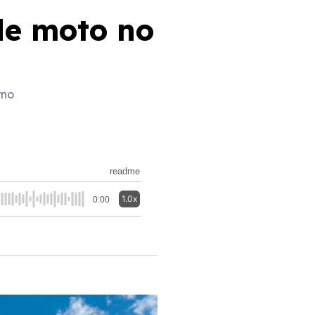
 de moto no
rno
readme
1.0x
0:00