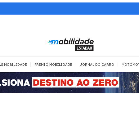
|
|
|
AS MOBILIDADE
PRÊMIO MOBILIDADE
JORNAL DO CARRO
MOTOMO
TRANSPORTE
MOBILIDADE COM
MOBILIDADE 
SEGURANÇA
Todos
Todos
Dia a dia
Trânsito
Empreender
Urbana
Se divertir