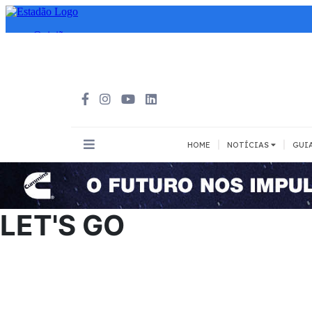
|
|
HOME
NOTÍCIAS
GUI
INOVAÇÃO
MEIOS DE 
Todos
Todos
LET'S GO
A pé
Bicicleta
Cargas
Carro