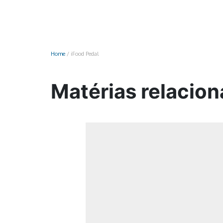
Monociclo
Moto
Ônibus
Home
/
iFood Pedal
Patinete
Scooter elétr
Matérias relacion