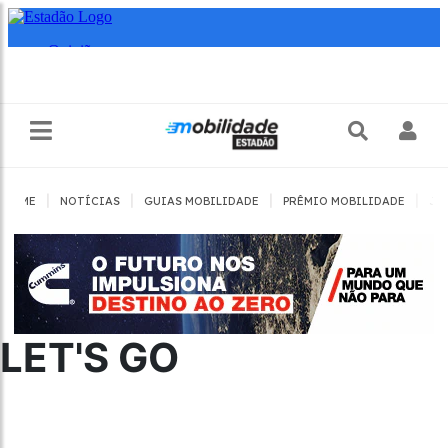
|
|
|
|
HOME
NOTÍCIAS
GUIAS MOBILIDADE
PRÊMIO MOBILIDADE
JO
LET'S GO