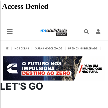
|
|
|
|
HOME
NOTÍCIAS
GUIAS MOBILIDADE
PRÊMIO MOBILIDADE
JO
LET'S GO