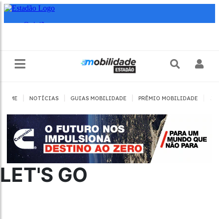
|
|
|
|
HOME
NOTÍCIAS
GUIAS MOBILIDADE
PRÊMIO MOBILIDADE
JO
LET'S GO