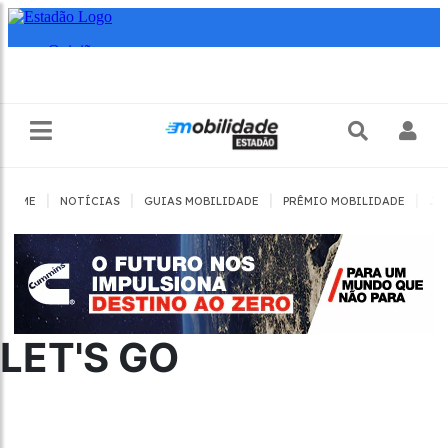
|
|
|
|
HOME
NOTÍCIAS
GUIAS MOBILIDADE
PRÊMIO MOBILIDADE
JO
LET'S GO