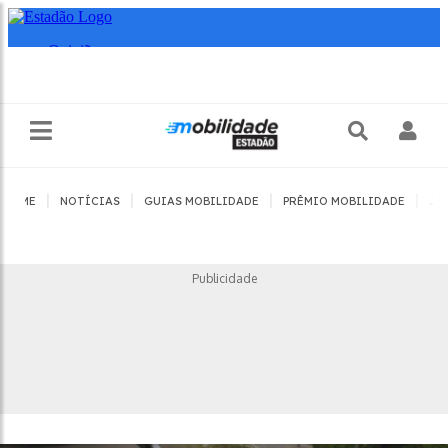
|
|
|
|
HOME
NOTÍCIAS
GUIAS MOBILIDADE
PRÊMIO MOBILIDADE
JO
Publicidade