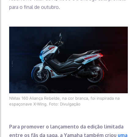
para o final de outubro.
NMax 160 Aliança Rebelde, na cor branca, foi inspirada na
espaçonave X-Wing. Foto: Divulgação
Para promover o lançamento da edição limitada
entre os fãs da saga, a Yamaha também criou
uma