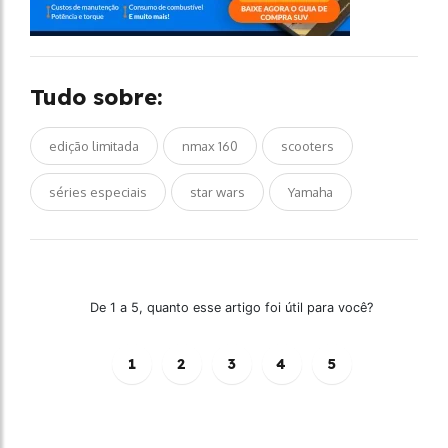
Tudo sobre:
edição limitada
nmax 160
scooters
séries especiais
star wars
Yamaha
De 1 a 5, quanto esse artigo foi útil para você?
1
2
3
4
5