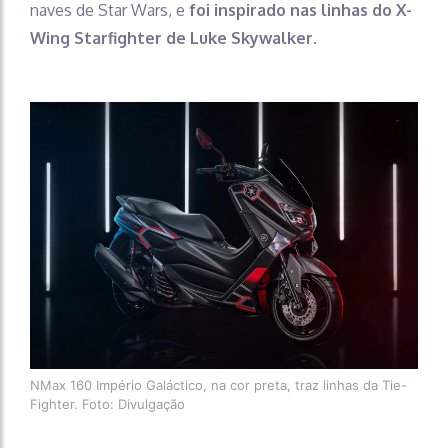
naves de Star Wars, e
foi inspirado nas linhas do X-
Wing Starfighter de Luke Skywalker.
NMax 160 Império Galáctico, na cor preta, traz linhas da Tie-
Fighter. Foto: Divulgação