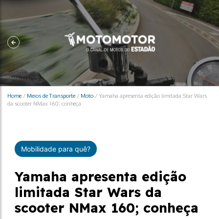
Home
/
Meios de Transporte
/
Moto
/
Yamaha apresenta edição limitada Star Wars
da scooter NMax 160; conheça
Mobilidade para quê?
Yamaha apresenta edição
limitada Star Wars da
scooter NMax 160; conheça