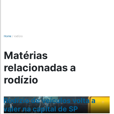
Home
/
rodízio
Matérias
relacionadas a
rodízio
Rodízio de veículos volta a
valer na capital de SP