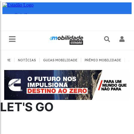
|
|
|
|
HOME
NOTÍCIAS
GUIAS MOBILIDADE
PRÊMIO MOBILIDADE
JO
LET'S GO