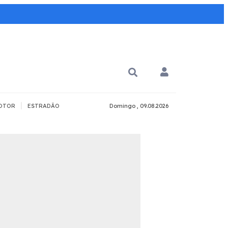
|
OTOR
ESTRADÃO
Domingo , 09.08.2026
PARA QUÊ?
PCD
Todos