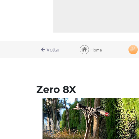
Monociclo
Moto
Ônibus
Patinete
Voltar
Home
Scooter elétr
Zero 8X