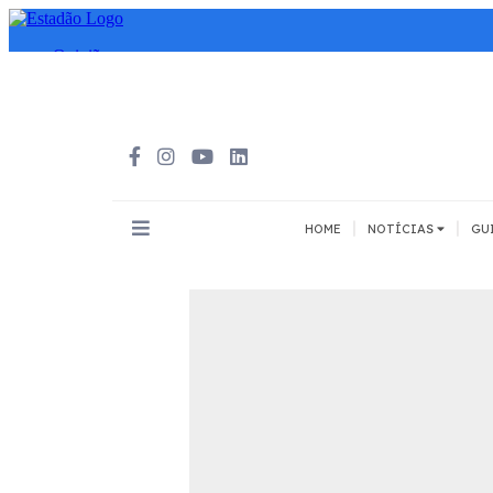
|
|
HOME
NOTÍCIAS
GU
INOVAÇÃO
MEIOS DE 
Todos
Todos
A pé
Bicicleta
Cargas
Carro