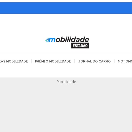
|
|
|
IAS MOBILIDADE
PRÊMIO MOBILIDADE
JORNAL DO CARRO
MOTOM
TRANSPORTE
MOBILIDADE COM
MOBILIDADE 
Publicidade
SEGURANÇA
Todos
Todos
Dia a dia
Trânsito
Empreender
Urbana
Se divertir