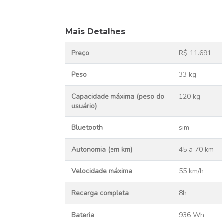
Mais Detalhes
Preço
R$ 11.691
Peso
33 kg
Capacidade máxima (peso do
120 kg
usuário)
Bluetooth
sim
Autonomia (em km)
45 a 70 km
Velocidade máxima
55 km/h
Recarga completa
8h
Bateria
936 Wh