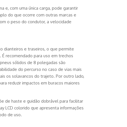
a e, com uma única carga, pode garantir
plo do que ocorre com outras marcas e
com o peso do condutor, a velocidade
o dianteiros e traseiros, o que permite
s. É recomendado para uso em trechos
 pneus sólidos de 8 polegadas são
ilidade do percurso no caso de vias mais
is os solavancos do trajeto. Por outro lado,
para reduzir impactos em buracos maiores
õe de haste e guidão dobrável para facilitar
lay LCD colorido que apresenta informações
modo de uso.