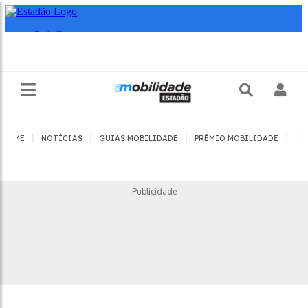
|
|
|
|
HOME
NOTÍCIAS
GUIAS MOBILIDADE
PRÊMIO MOBILIDADE
JO
Publicidade