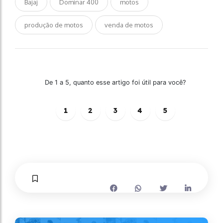
Bajaj
Dominar 400
motos
produção de motos
venda de motos
De 1 a 5, quanto esse artigo foi útil para você?
1
2
3
4
5