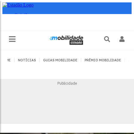
|
|
|
|
HOME
NOTÍCIAS
GUIAS MOBILIDADE
PRÊMIO MOBILIDADE
JO
Publicidade