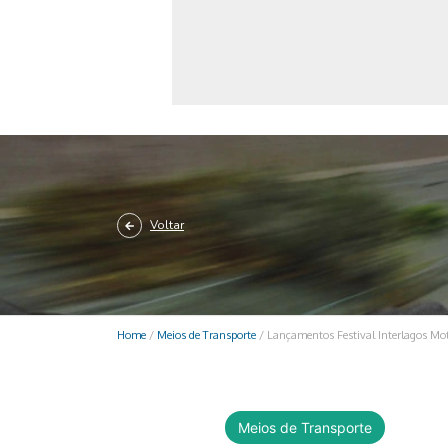
Monociclo
Moto
Ônibus
Patinete
Scooter elétr
Voltar
Home
/
Meios de Transporte
/
Lançamentos Festival Interlagos Mot
Meios de Transporte