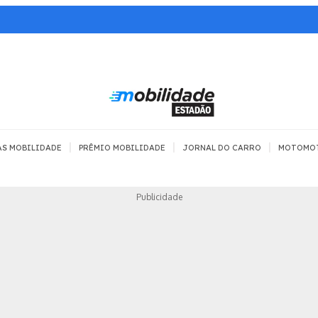
|
|
|
AS MOBILIDADE
PRÊMIO MOBILIDADE
JORNAL DO CARRO
MOTOMO
TRANSPORTE
MOBILIDADE COM
MOBILIDADE 
Publicidade
SEGURANÇA
Todos
Todos
Dia a dia
Trânsito
Empreender
Urbana
Se divertir