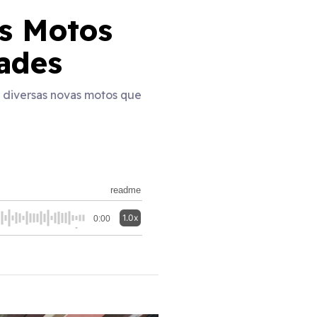
os Motos
dades
 diversas novas motos que
readme
1.0x
0:00