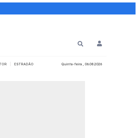
|
TOR
ESTRADÃO
Quinta-feira , 06.08.2026
PARA QUÊ?
PCD
Todos