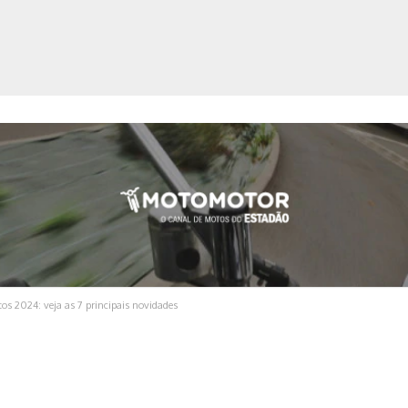
ica
os 2024: veja as 7 principais novidades