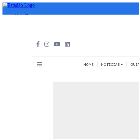
|
|
HOME
NOTÍCIAS
GUI
INOVAÇÃO
MEIOS DE 
Todos
Todos
A pé
Bicicleta
Cargas
Carro