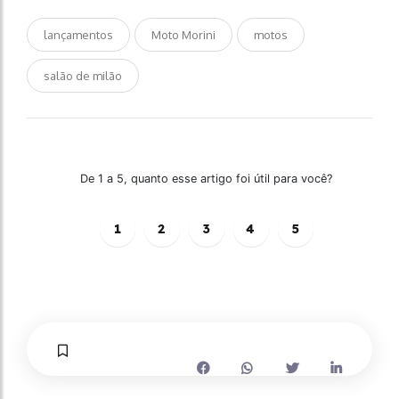
lançamentos
Moto Morini
motos
salão de milão
De 1 a 5, quanto esse artigo foi útil para você?
1
2
3
4
5