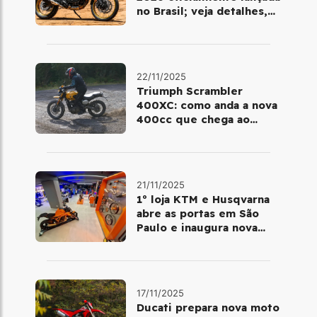
no Brasil; veja detalhes,
cores e preço
22/11/2025
Triumph Scrambler
400XC: como anda a nova
400cc que chega ao
Brasil em dezembro
21/11/2025
1º loja KTM e Husqvarna
abre as portas em São
Paulo e inaugura nova
fase da marca no Brasil
17/11/2025
Ducati prepara nova moto