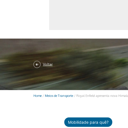
Monociclo
Moto
Ônibus
Patinete
Scooter elétr
Voltar
Home
/
Meios de Transporte
/
Royal Enfield apresenta nova Himal
Mobilidade para quê?