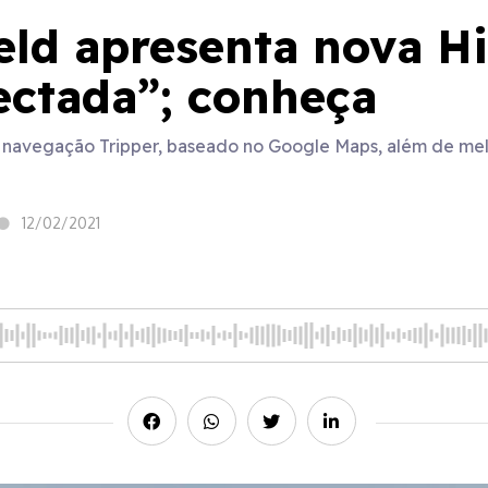
eld apresenta nova H
ectada”; conheça
e navegação Tripper, baseado no Google Maps, além de mel
12/02/2021