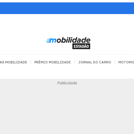
|
|
|
AS MOBILIDADE
PRÊMIO MOBILIDADE
JORNAL DO CARRO
MOTOMO
TRANSPORTE
MOBILIDADE COM
MOBILIDADE 
Publicidade
SEGURANÇA
Todos
Todos
Dia a dia
Trânsito
Empreender
Urbana
Se divertir