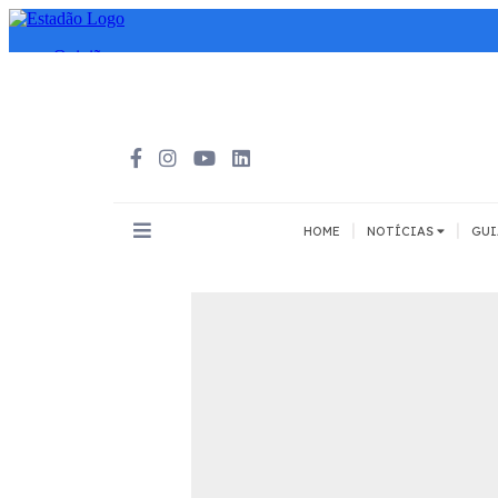
|
|
HOME
NOTÍCIAS
GUI
INOVAÇÃO
MEIOS DE 
Todos
Todos
A pé
Bicicleta
Cargas
Carro