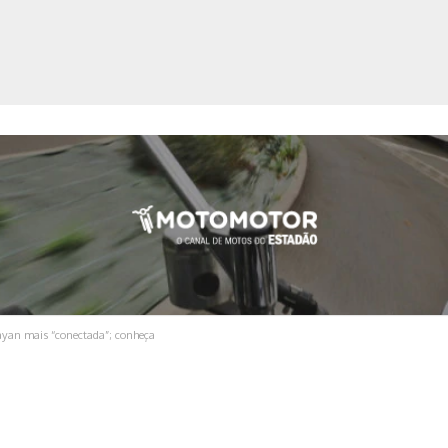
ica
ayan mais “conectada”; conheça