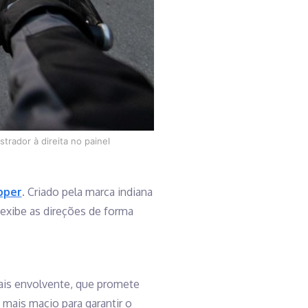
rador à direita no painel
pper
. Criado pela marca indiana
exibe as direções de forma
ais envolvente, que promete
mais macio para garantir o