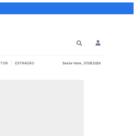
|
TOR
ESTRADÃO
Sexta-feira , 07.08.2026
PARA QUÊ?
PCD
Todos