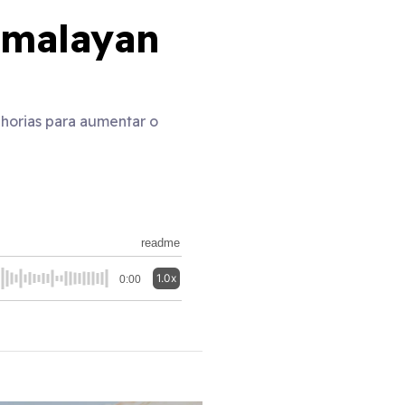
imalayan
horias para aumentar o
readme
1.0x
0:00