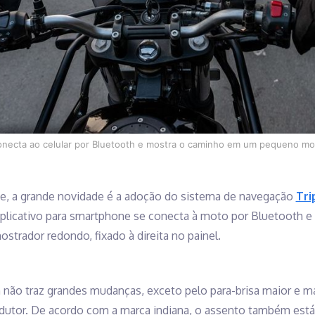
necta ao celular por Bluetooth e mostra o caminho em um pequeno most
, a grande novidade é a adoção do sistema de navegação
Tri
licativo para smartphone se conecta à moto por Bluetooth e 
trador redondo, fixado à direita no painel.
 não traz grandes mudanças, exceto pelo para-brisa maior e m
dutor. De acordo com a marca indiana, o assento também está 