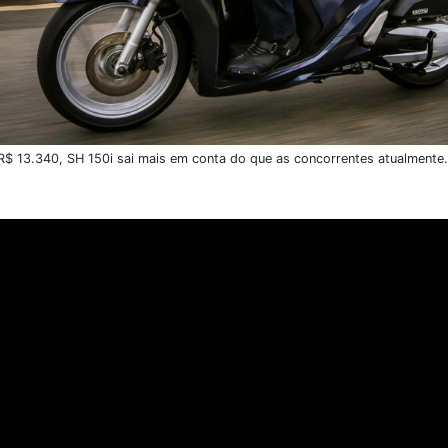
$ 13.340, SH 150i sai mais em conta do que as concorrentes atualmente
o do consumidor brasileiro.
Em 2019, as vendas desse tipo 
o o recorde de histórico de 96.577 unidades comercializ
a
Honda SH 150i, modelo que faz 40 km/litro de gasolina e
ruas mal pavimentadas e driblar o trânsito nos grandes ce