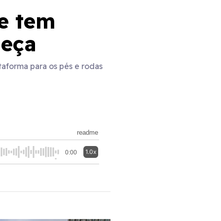
e tem
heça
taforma para os pés e rodas
readme
1.0x
0:00