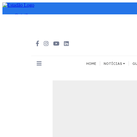
|
|
HOME
NOTÍCIAS
GU
INOVAÇÃO
MEIOS DE 
Todos
Todos
A pé
Bicicleta
Cargas
Carro