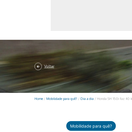
Monociclo
Moto
Ônibus
Patinete
Scooter elétr
Voltar
Home
/
Mobilidade para quê?
/
Dia a dia
/
Honda SH 150i faz 40 km
Mobilidade para quê?