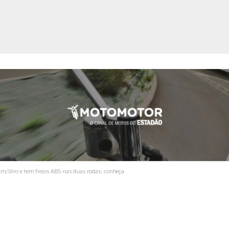
ica
/litro e tem freios ABS nas duas rodas; conheça