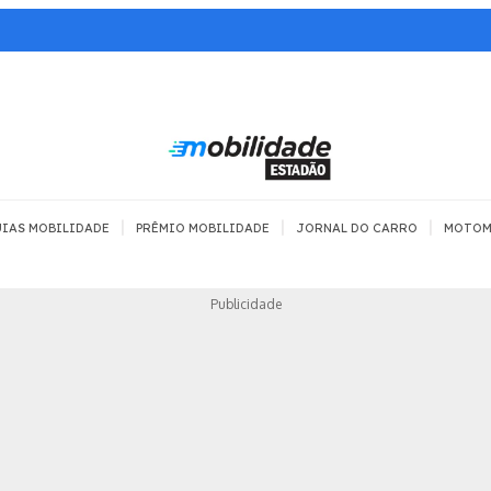
|
|
|
IAS MOBILIDADE
PRÊMIO MOBILIDADE
JORNAL DO CARRO
MOTOM
TRANSPORTE
MOBILIDADE COM
MOBILIDADE 
Publicidade
SEGURANÇA
Todos
Todos
Dia a dia
Trânsito
Empreender
Urbana
Se divertir