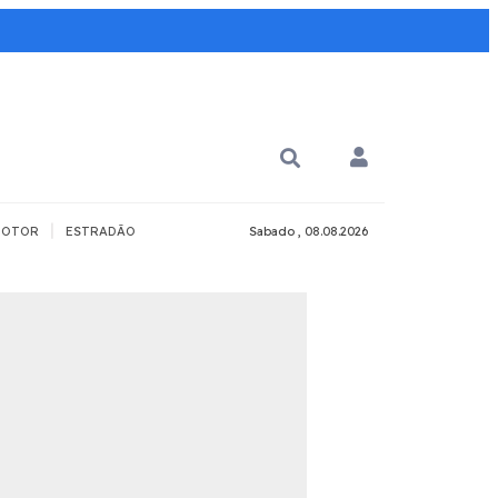
|
OTOR
ESTRADÃO
Sabado , 08.08.2026
PARA QUÊ?
PCD
Todos