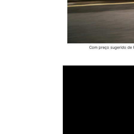
Com preço sugerido de R
As scooters têm caído no gost
aumento de 43,8%, alcançand
scooters
à venda no Brasil é 
polegadas, para encarar as 
Leia mais: