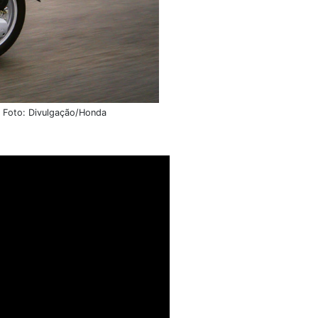
. Foto: Divulgação/Honda
de moto registraram
adas.
Uma das opções de
 tem rodas grandes, de 16
ntros urbanos.