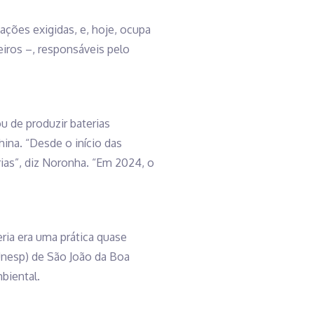
ões exigidas, e, hoje, ocupa
eiros –, responsáveis pelo
u de produzir baterias
hina. “Desde o início das
rias”, diz Noronha. “Em 2024, o
ia era uma prática quase
Unesp) de São João da Boa
mbiental.