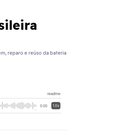
ileira
m, reparo e reúso da bateria
readme
1.0x
0:00