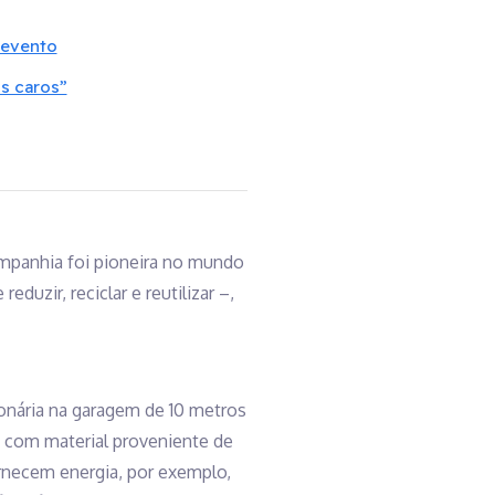
 evento
is caros”
panhia foi pioneira no mundo
duzir, reciclar e reutilizar –,
ionária na garagem de 10 metros
, com material proveniente de
fornecem energia, por exemplo,