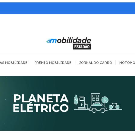
|
|
|
AS MOBILIDADE
PRÊMIO MOBILIDADE
JORNAL DO CARRO
MOTOMO
TRANSPORTE
MOBILIDADE COM
MOBILIDADE 
SEGURANÇA
Todos
Todos
Dia a dia
Trânsito
Empreender
Urbana
Se divertir