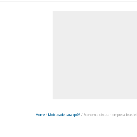
Monociclo
Moto
Ônibus
Patinete
Scooter elétr
Home
/
Mobilidade para quê?
/
Economia circular: empresa brasile