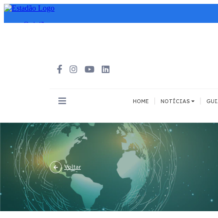
|
|
HOME
NOTÍCIAS
GUI
INOVAÇÃO
MEIOS DE 
Todos
Todos
A pé
Voltar
Bicicleta
Cargas
Carro