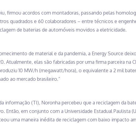
u, firmou acordos com montadoras, passando pelas homologaç
etros quadrados e 60 colaboradores – entre técnicos e engenh
ciclagem de baterias de automóveis movidos a eletricidade.
fornecimento de material e da pandemia, a Energy Source deixo
0. Atualmente, elas são fabricadas por uma firma parceira na C
 produziu 10 MW/h (megawatt/hora), o equivalente a 2 mil bate
ado ao mercado brasileiro.”
 informação (TI), Noronha percebeu que a reciclagem da bater
o. Então, em conjunto com a Universidade Estadual Paulista (
nteou uma maneira inédita de reciclagem com baixo impacto a