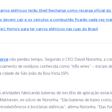
carros elétricos terão Shell Recharge como recarga oficial do
os devem cair e os veículos a combustão ficarão cada vez ma
C Motors para ter carros elétricos nas ruas do Brasil
urce
não perdeu tempo. Segundo o CEO David Noronha, a com
iamento de resíduos conhecida como “três erres” – iniciais de re
 cidade de São João da Boa Vista (SP).
tividades fabricando baterias de ion-lítio de aplicação estac
Mattiesen, ex-sócio de Noronha. “São baterias de baixo custo
letroeletrônicos e bicicletas elétricas”, afirma Noronha. “Elas 