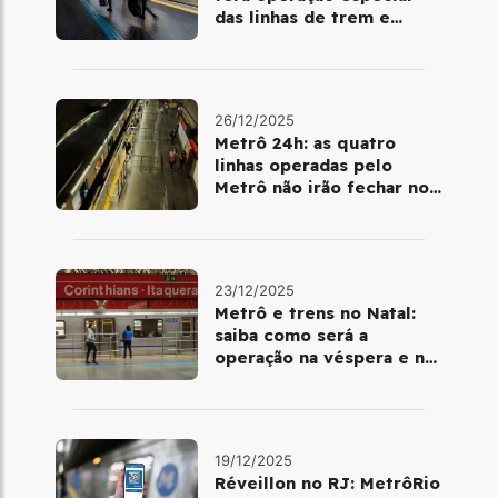
das linhas de trem e
metrô
26/12/2025
Metrô 24h: as quatro
linhas operadas pelo
Metrô não irão fechar no
último final de semana do
ano
23/12/2025
Metrô e trens no Natal:
saiba como será a
operação na véspera e no
dia 25 de dezembro
19/12/2025
Réveillon no RJ: MetrôRio