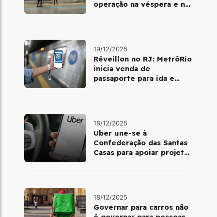
operação na véspera e no
dia 25 de dezembro
19/12/2025
Réveillon no RJ: MetrôRio
inicia venda de
passaporte para ida e
volta de Copacabana
18/12/2025
Uber une-se à
Confederação das Santas
Casas para apoiar projetos
de mobilidade e
telemedicina
18/12/2025
Governar para carros não
é governar para pessoas.