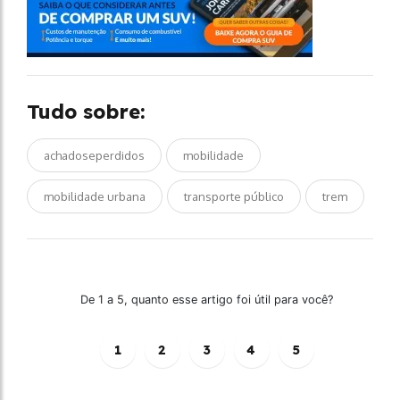
Tudo sobre:
achadoseperdidos
mobilidade
mobilidade urbana
transporte público
trem
De 1 a 5, quanto esse artigo foi útil para você?
1
2
3
4
5