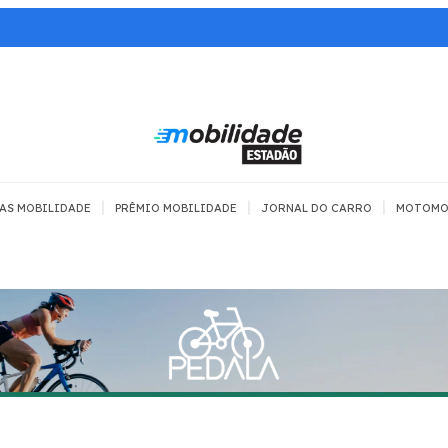
|
|
|
AS MOBILIDADE
PRÊMIO MOBILIDADE
JORNAL DO CARRO
MOTOMO
TRANSPORTE
MOBILIDADE COM
MOBILIDADE 
SEGURANÇA
Todos
Todos
Dia a dia
Trânsito
Empreender
Urbana
Se divertir