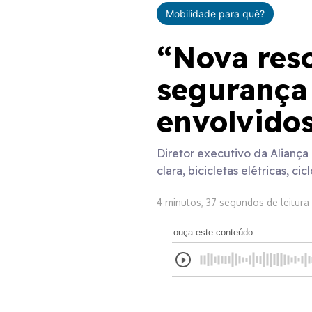
Mobilidade para quê?
“Nova reso
segurança 
envolvido
Diretor executivo da Aliança
clara, bicicletas elétricas, c
4 minutos, 37 segundos de leitura
ouça este conteúdo