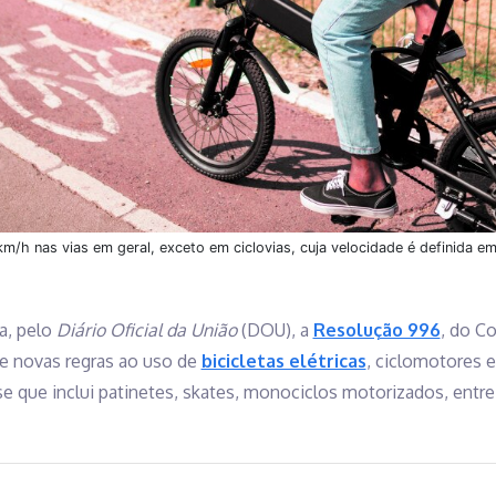
 km/h nas vias em geral, exceto em ciclovias, cuja velocidade é definida e
da, pelo
Diário Oficial da União
(DOU), a
Resolução 996
, do C
 e novas regras ao uso de
bicicletas elétricas
, ciclomotores 
sse que inclui patinetes, skates, monociclos motorizados, ent