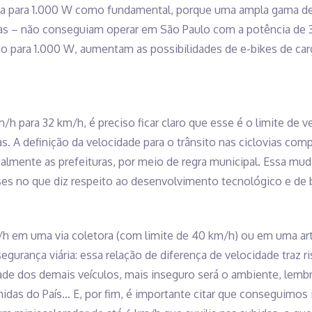
ia para 1.000 W como fundamental, porque uma ampla gama de 
as – não conseguiam operar em São Paulo com a potência de 3
o para 1.000 W, aumentam as possibilidades de e-bikes de car
h para 32 km/h, é preciso ficar claro que esse é o limite de 
as. A definição da velocidade para o trânsito nas ciclovias co
malmente as prefeituras, por meio de regra municipal. Essa mud
ses no que diz respeito ao desenvolvimento tecnológico e de 
/h em uma via coletora (com limite de 40 km/h) ou em uma art
gurança viária: essa relação de diferença de velocidade traz r
ade dos demais veículos, mais inseguro será o ambiente, lembr
idas do País… E, por fim, é importante citar que conseguimos i