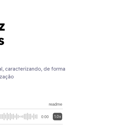
z
s
l, caracterizando, de forma
ização
readme
1.0x
0:00