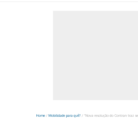
Monociclo
Moto
Ônibus
Patinete
Scooter elétr
Home
/
Mobilidade para quê?
/
“Nova resolução do Contran traz se