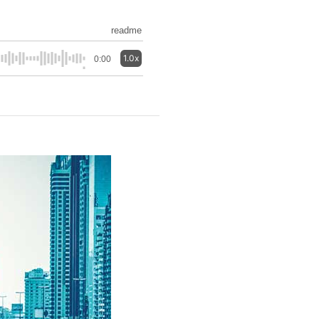
readme
1.0x
0:00