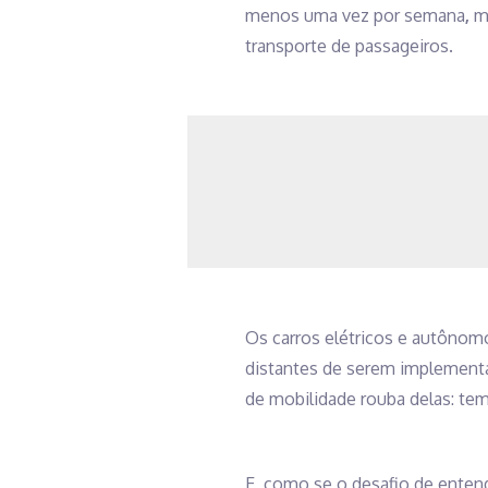
menos uma vez por semana
,
mo
transporte de passageiros.
Os carros elétricos e autônom
distantes de serem implementad
de mobilidade rouba delas: tem
E, como se o desafio de entend