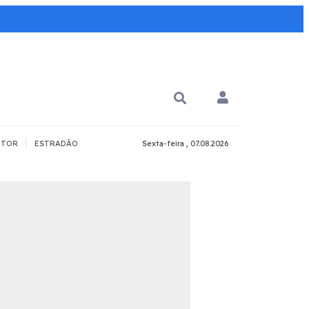
|
TOR
ESTRADÃO
Sexta-feira , 07.08.2026
PARA QUÊ?
PCD
Todos