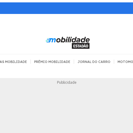
|
|
|
AS MOBILIDADE
PRÊMIO MOBILIDADE
JORNAL DO CARRO
MOTOMO
TRANSPORTE
MOBILIDADE COM
MOBILIDADE 
Publicidade
SEGURANÇA
Todos
Todos
Dia a dia
Trânsito
Empreender
Urbana
Se divertir