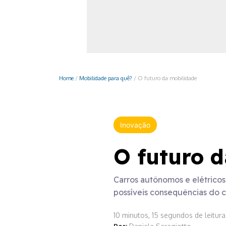
Monociclo
Moto
Ônibus
Patinete
Home
/
Mobilidade para quê?
/
O futuro da mobilidade
Scooter elétr
Inovação
O futuro 
Carros autônomos e elétricos,
possíveis consequências do c
10 minutos, 15 segundos de leitura