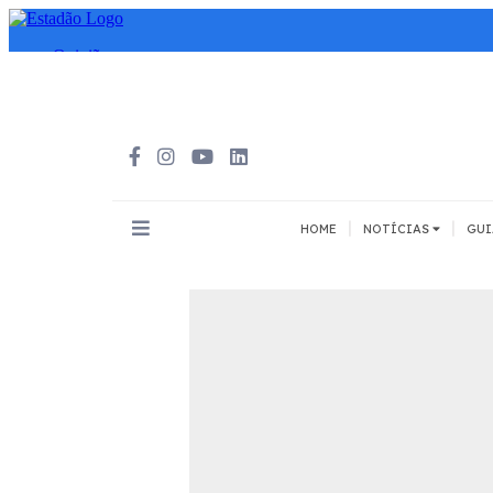
|
|
HOME
NOTÍCIAS
GUI
INOVAÇÃO
MEIOS DE 
Todos
Todos
A pé
Bicicleta
Cargas
Carro