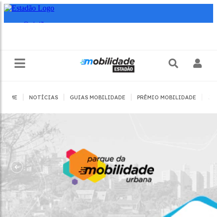
|
|
|
|
HOME
NOTÍCIAS
GUIAS MOBILIDADE
PRÊMIO MOBILIDADE
JO